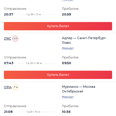
Отправление
Прибытие
20:37
20:59
1 д 18 ч 11 м
Купить билет
Адлер — Санкт-Петербург-
216С
5.9
Главн.
Маршрут
Отправление
Прибытие
07:43
09:50
1 д 20 ч 46 м
Купить билет
Мурманск — Москва
091А
7.4
Октябрьская
Маршрут
Отправление
Прибытие
21:08
10:36
1 д 8 ч 10 м