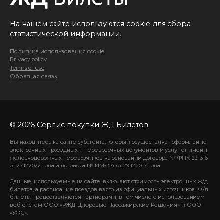
На нашем сайте используются cookie для сбора
статистической информации.
Политика использования cookie
Privacy policy
Terms of use
Обратная связь
© 2026 Сервис покупки ЖД Билетов.
Вы находитесь на сайте субагента, который осуществляет оформление
электронных проездных и перевозочных документов и услуг от имени
железнодорожных перевозчиков на основании договора № ФПК-22-316
от 27.12.2022 года и договора № ИМ-314 от 29.12.2017 года.
Данные, используемые на сайте, включают стоимость электронных ж/д
билетов, а расписание поездов взято из официальных источников. Ж/д
билеты предоставляются партнерами, в том числе с использованием
веб-систем ООО «РЖД-Цифровые Пассажирские Решения» и ООО
«УФС».