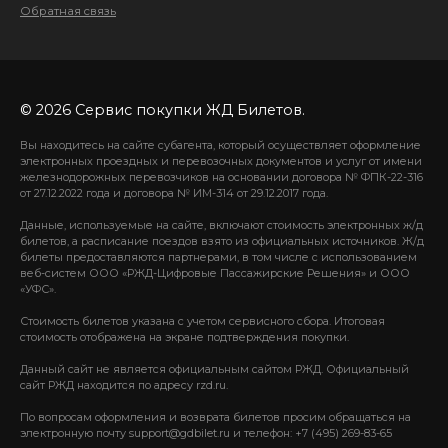
Обратная связь
© 2026 Сервис покупки ЖД Билетов.
Вы находитесь на сайте субагента, который осуществляет оформление
электронных проездных и перевозочных документов и услуг от имени
железнодорожных перевозчиков на основании договора № ФПК-22-316
от 27.12.2022 года и договора № ИМ-314 от 29.12.2017 года.
Данные, используемые на сайте, включают стоимость электронных ж/д
билетов, а расписание поездов взято из официальных источников. Ж/д
билеты предоставляются партнерами, в том числе с использованием
веб-систем ООО «РЖД-Цифровые Пассажирские Решения» и ООО
«УФС».
Стоимость билетов указана с учетом сервисного сбора. Итоговая
стоимость отображена на экране подтверждения покупки.
Данный сайт не является официальным сайтом РЖД. Официальный
сайт РЖД находится по адресу rzd.ru.
По вопросам оформления и возврата билетов просим обращаться на
электронную почту support@gdbilet.ru и телефон: +7 (495) 269-83-65