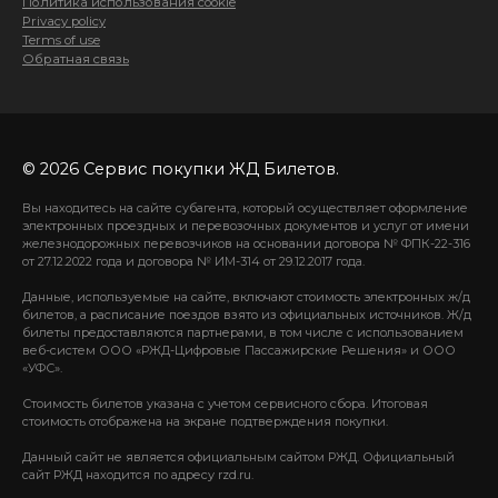
Политика использования cookie
Privacy policy
Terms of use
Обратная связь
© 2026 Сервис покупки ЖД Билетов.
Вы находитесь на сайте субагента, который осуществляет оформление
электронных проездных и перевозочных документов и услуг от имени
железнодорожных перевозчиков на основании договора № ФПК-22-316
от 27.12.2022 года и договора № ИМ-314 от 29.12.2017 года.
Данные, используемые на сайте, включают стоимость электронных ж/д
билетов, а расписание поездов взято из официальных источников. Ж/д
билеты предоставляются партнерами, в том числе с использованием
веб-систем ООО «РЖД-Цифровые Пассажирские Решения» и ООО
«УФС».
Стоимость билетов указана с учетом сервисного сбора. Итоговая
стоимость отображена на экране подтверждения покупки.
Данный сайт не является официальным сайтом РЖД. Официальный
сайт РЖД находится по адресу rzd.ru.