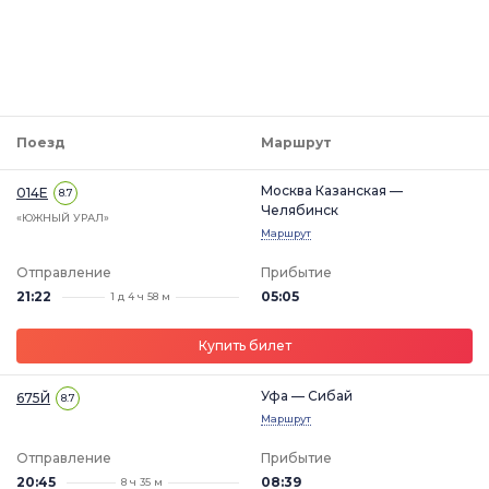
Поезд
Маршрут
Москва Казанская —
014Е
8.7
Челябинск
«ЮЖНЫЙ УРАЛ»
Маршрут
Отправление
Прибытие
21:22
05:05
1 д 4 ч 58 м
Купить билет
Уфа — Сибай
675Й
8.7
Маршрут
Отправление
Прибытие
20:45
08:39
8 ч 35 м