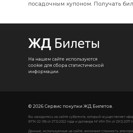
посадочным купоном. Получать биле
На нашем сайте используются
cookie для сбора статистической
информации.
© 2026 Сервис покупки ЖД Билетов.
Вы находитесь на сайте субагента, который осуществляет о
ФПК-22-316 от 27.12.2022 года и договора № ИМ-314 от 29.12.2017 г
Данные, используемые на сайте, включают стоимость электро