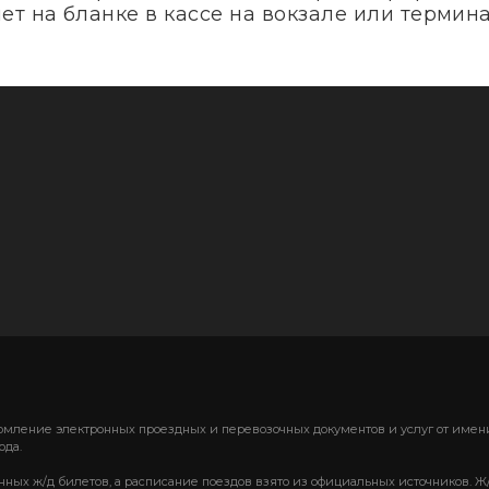
т на бланке в кассе на вокзале или термина
формление электронных проездных и перевозочных документов и услуг от им
ода.
нных ж/д билетов, а расписание поездов взято из официальных источников. Ж