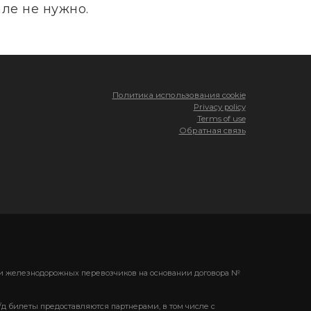
ле не нужно.
Политика использования cookie
Privacy policy
Terms of use
Обратная связь
ени железнодорожных перевозчиков на основании договора №
/д билеты предоставляются партнерами, в том числе с