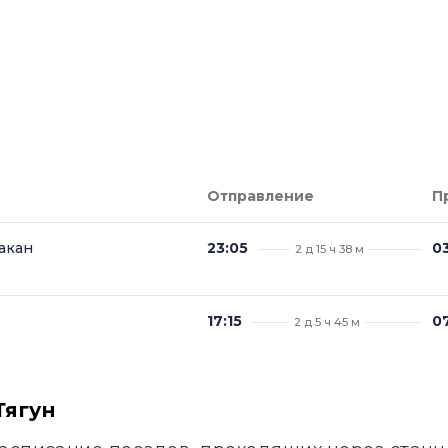
Отправление
П
акан
23:05
0
2 д 15 ч 38 м
17:15
07
2 д 5 ч 45 м
Тягун