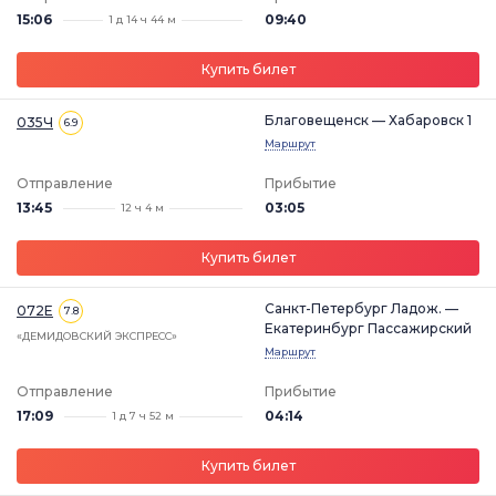
15:06
09:40
1 д 14 ч 44 м
Купить билет
Благовещенск — Хабаровск 1
035Ч
6.9
Маршрут
Отправление
Прибытие
13:45
03:05
12 ч 4 м
Купить билет
Санкт-Петербург Ладож. —
072Е
7.8
Екатеринбург Пассажирский
«ДЕМИДОВСКИЙ ЭКСПРЕСС»
Маршрут
Отправление
Прибытие
17:09
04:14
1 д 7 ч 52 м
Купить билет