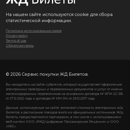
На нашем сайте используются cookie для сбора
статистической информации.
Политика использования cookie
Privacy policy
Terms of use
Обратная связь
© 2026 Сервис покупки ЖД Билетов.
Вы находитесь на сайте субагента, который осуществляет оформление
электронных проездных и перевозочных документов и услуг от имени
железнодорожных перевозчиков на основании договора № ФПК-22-316
от 27.12.2022 года и договора № ИМ-314 от 29.12.2017 года.
Данные, используемые на сайте, включают стоимость электронных ж/д
билетов, а расписание поездов взято из официальных источников. Ж/д
билеты предоставляются партнерами, в том числе с использованием
веб-систем ООО «РЖД-Цифровые Пассажирские Решения» и ООО
«УФС».