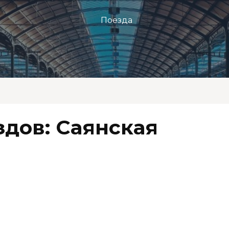
Поезда
здов: Саянская