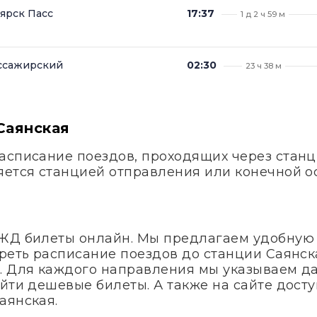
ярск Пасс
17:37
1 д 2 ч 59 м
ассажирский
02:30
23 ч 38 м
Саянская
асписание поездов, проходящих через станци
яется станцией отправления или конечной о
 ЖД билеты онлайн. Мы предлагаем удобную
реть расписание поездов до станции Саянска
. Для каждого направления мы указываем д
айти дешевые билеты. А также на сайте дос
аянская.