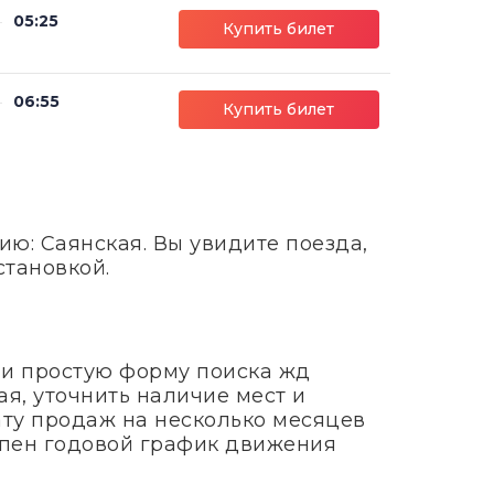
05:25
Купить билет
06:55
Купить билет
ю: Саянская. Вы увидите поезда,
становкой.
 и простую форму поиска жд
я, уточнить наличие мест и
ату продаж на несколько месяцев
тупен годовой график движения