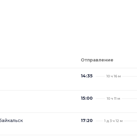
Отправление
14:35
10 ч 16 м
15:00
10 ч 11 м
байкальск
17:20
1 д 3 ч 12 м