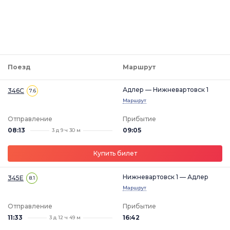
Поезд
Маршрут
Адлер — Нижневартовск 1
346С
7.6
Маршрут
Отправление
Прибытие
08:13
09:05
3 д 9 ч 30 м
Купить билет
Нижневартовск 1 — Адлер
345Е
8.1
Маршрут
Отправление
Прибытие
11:33
16:42
3 д 12 ч 49 м