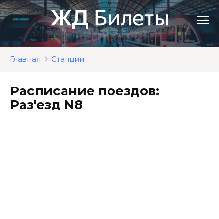
Перейти
к
контенту
Главная
Станции
Расписание поездов:
Раз'езд N8