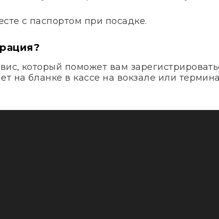
сте с паспортом при посадке.
трация?
вис, который поможет вам зарегистрироватьс
т на бланке в кассе на вокзале или термина