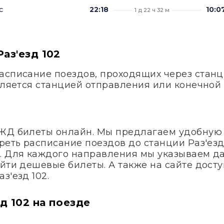
с
22:18
10:0
1 д 22 ч 32 м
аз'езд 102
списание поездов, проходящих через станцию
вляется станцией отправления или конечной 
 ЖД билеты онлайн. Мы предлагаем удобную
реть расписание поездов до станции Раз'езд 
. Для каждого направления мы указываем д
айти дешевые билеты. А также на сайте дос
з'езд 102.
д 102 на поезде