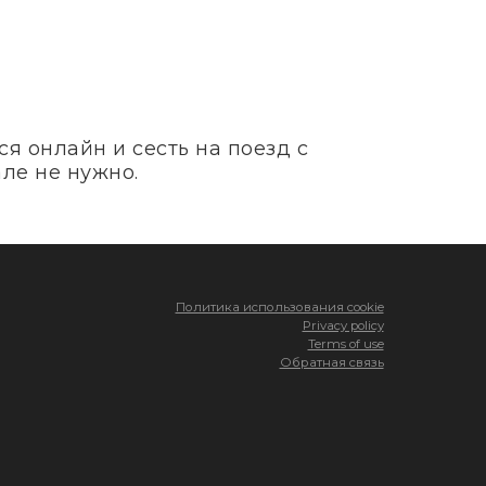
я онлайн и сесть на поезд с
ле не нужно.
Политика использования cookie
Privacy policy
Terms of use
Обратная связь