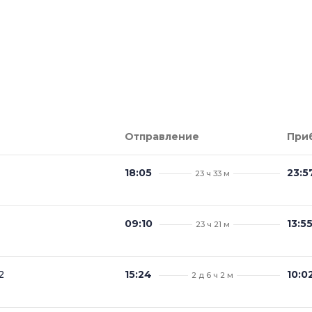
Отправление
При
18:05
23:5
23 ч 33 м
09:10
13:5
23 ч 21 м
2
15:24
10:0
2 д 6 ч 2 м