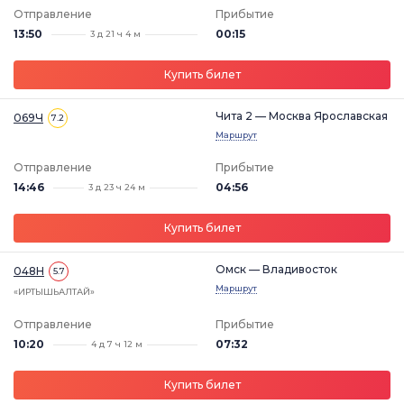
Отправление
Прибытие
13:50
00:15
3 д 21 ч 4 м
Купить билет
Чита 2 — Москва Ярославская
069Ч
7.2
Маршрут
Отправление
Прибытие
14:46
04:56
3 д 23 ч 24 м
Купить билет
Омск — Владивосток
048Н
5.7
Маршрут
«ИРТЫШЬАЛТАЙ»
Отправление
Прибытие
10:20
07:32
4 д 7 ч 12 м
Купить билет