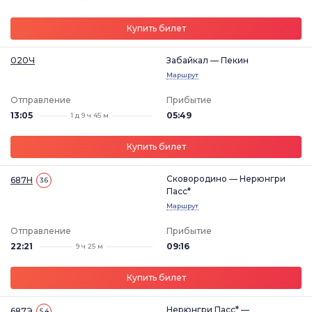
Купить билет
020Ч
Забайкал — Пекин
Маршрут
Отправление
Прибытие
13:05
05:49
1 д 9 ч 45 м
Купить билет
Сковородино — Нерюнгри
687Н
3.6
Пасс*
Маршрут
Отправление
Прибытие
22:21
09:16
9 ч 25 м
Купить билет
Нерюнгри Пасс* —
687Э
5.4