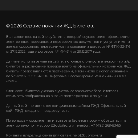
© 2026 Сервис покупки ЖД Билетов.
Вы находитесь на сайте субагента, который осуществляет оформление
электронных проездных и перевозочных документов и услуг от имени
железнодорожных перевозчиков на основании договора № ФПК-22-316
от 27.12.2022 года и договора № ИМ-314 от 29.12.2017 года.
Данные, используемые на сайте, включают стоимость электронных ж/д
билетов, а расписание поездов взято из официальных источников. Ж/д
билеты предоставляются партнерами, в том числе с использованием
веб-систем ООО «РЖД-Цифровые Пассажирские Решения» и ООО
«УФС».
Стоимость билетов указана с учетом сервисного сбора. Итоговая
стоимость отображена на экране подтверждения покупки.
Данный сайт не является официальным сайтом РЖД. Официальный
сайт РЖД находится по адресу rzd.ru.
По вопросам оформления и возврата билетов просим обращаться на
электронную почту support@gdbilet.ru и телефон: +7 (495) 269-83-65
Контакты владельца сайта для связи: help@bubnov-i.ru