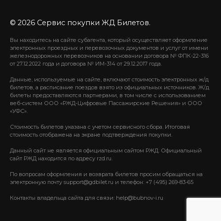
© 2026 Сервис покупки ЖД Билетов.
Вы находитесь на сайте субагента, который осуществляет оформление
электронных проездных и перевозочных документов и услуг от имени
железнодорожных перевозчиков на основании договора № ФПК-22-316
от 27.12.2022 года и договора № ИМ-314 от 29.12.2017 года.
Данные, используемые на сайте, включают стоимость электронных ж/д
билетов, а расписание поездов взято из официальных источников. Ж/д
билеты предоставляются партнерами, в том числе с использованием
веб-систем ООО «РЖД-Цифровые Пассажирские Решения» и ООО
«УФС».
Стоимость билетов указана с учетом сервисного сбора. Итоговая
стоимость отображена на экране подтверждения покупки.
Данный сайт не является официальным сайтом РЖД. Официальный
сайт РЖД находится по адресу rzd.ru.
По вопросам оформления и возврата билетов просим обращаться на
электронную почту support@gdbilet.ru и телефон: +7 (495) 269-83-65
Контакты владельца сайта для связи: help@bubnov-i.ru