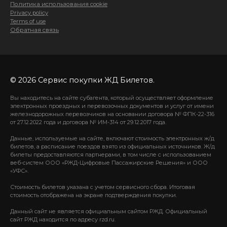
Политика использования cookie
Privacy policy
Terms of use
Обратная связь
© 2026 Сервис покупки ЖД Билетов.
Вы находитесь на сайте субагента, который осуществляет оформление
электронных проездных и перевозочных документов и услуг от имени
железнодорожных перевозчиков на основании договора № ФПК-22-316
от 27.12.2022 года и договора № ИМ-314 от 29.12.2017 года.
Данные, используемые на сайте, включают стоимость электронных ж/д
билетов, а расписание поездов взято из официальных источников. Ж/д
билеты предоставляются партнерами, в том числе с использованием
веб-систем ООО «РЖД-Цифровые Пассажирские Решения» и ООО
«УФС».
Стоимость билетов указана с учетом сервисного сбора. Итоговая
стоимость отображена на экране подтверждения покупки.
Данный сайт не является официальным сайтом РЖД. Официальный
сайт РЖД находится по адресу rzd.ru.