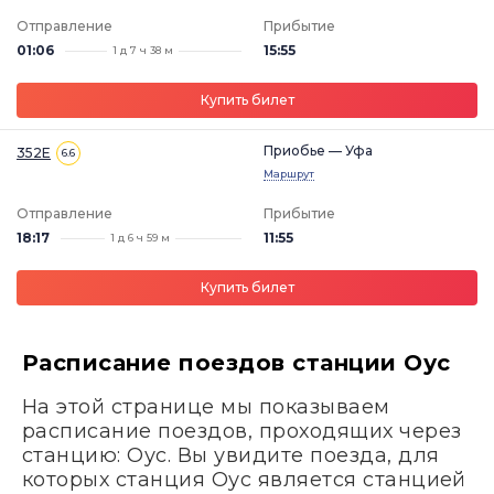
Отправление
Прибытие
01:06
15:55
1 д 7 ч 38 м
Купить билет
Приобье — Уфа
352Е
6.6
Маршрут
Отправление
Прибытие
18:17
11:55
1 д 6 ч 59 м
Купить билет
Расписание поездов станции Оус
На этой странице мы показываем
расписание поездов, проходящих через
станцию: Оус. Вы увидите поезда, для
которых станция Оус является станцией