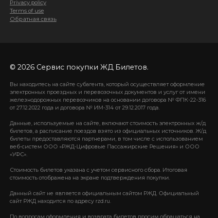
Privacy policy
Terms of use
Обратная связь
© 2026 Сервис покупки ЖД Билетов.
Вы находитесь на сайте субагента, который осуществляет оформление
электронных проездных и перевозочных документов и услуг от имени
железнодорожных перевозчиков на основании договора № ФПК-22-316
от 27.12.2022 года и договора № ИМ-314 от 29.12.2017 года.
Данные, используемые на сайте, включают стоимость электронных ж/д
билетов, а расписание поездов взято из официальных источников. Ж/д
билеты предоставляются партнерами, в том числе с использованием
веб-систем ООО «РЖД-Цифровые Пассажирские Решения» и ООО
«УФС».
Стоимость билетов указана с учетом сервисного сбора. Итоговая
стоимость отображена на экране подтверждения покупки.
Данный сайт не является официальным сайтом РЖД. Официальный
сайт РЖД находится по адресу rzd.ru.
По вопросам оформления и возврата билетов просим обращаться на