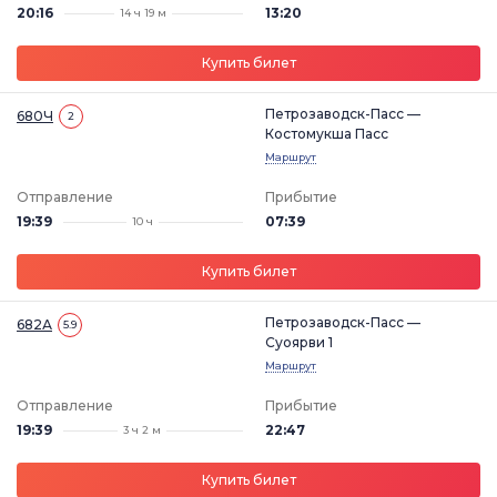
20:16
13:20
14 ч 19 м
Купить билет
Петрозаводск-Пасс —
680Ч
2
Костомукша Пасс
Маршрут
Отправление
Прибытие
19:39
07:39
10 ч
Купить билет
Петрозаводск-Пасс —
682А
5.9
Суоярви 1
Маршрут
Отправление
Прибытие
19:39
22:47
3 ч 2 м
Купить билет