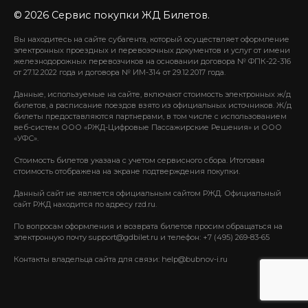
© 2026 Сервис покупки ЖД Билетов.
Вы находитесь на сайте субагента, который осуществляет оформление
электронных проездных и перевозочных документов и услуг от имени
железнодорожных перевозчиков на основании договора № ФПК-22-316
от 27.12.2022 года и договора № ИМ-314 от 29.12.2017 года.
Данные, используемые на сайте, включают стоимость электронных ж/д
билетов, а расписание поездов взято из официальных источников. Ж/д
билеты предоставляются партнерами, в том числе с использованием
веб-систем ООО «РЖД-Цифровые Пассажирские Решения» и ООО
«УФС».
Стоимость билетов указана с учетом сервисного сбора. Итоговая
стоимость отображена на экране подтверждения покупки.
Данный сайт не является официальным сайтом РЖД. Официальный
сайт РЖД находится по адресу rzd.ru.
По вопросам оформления и возврата билетов просим обращаться на
электронную почту support@gdbilet.ru и телефон: +7 (495) 269-83-65
Контакты владельца сайта для связи: help@bubnov-i.ru