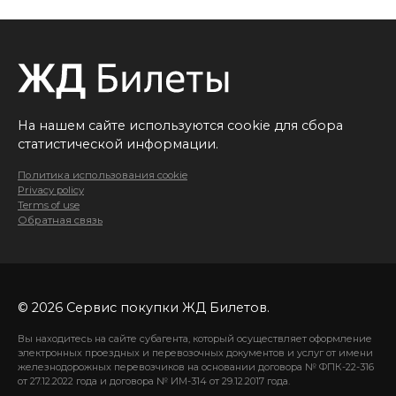
На нашем сайте используются cookie для сбора
статистической информации.
Политика использования cookie
Privacy policy
Terms of use
Обратная связь
© 2026 Сервис покупки ЖД Билетов.
Вы находитесь на сайте субагента, который осуществляет оформление
электронных проездных и перевозочных документов и услуг от имени
железнодорожных перевозчиков на основании договора № ФПК-22-316
от 27.12.2022 года и договора № ИМ-314 от 29.12.2017 года.