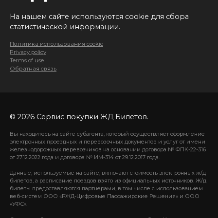
На нашем сайте используются cookie для сбора
статистической информации.
Политика использования cookie
Privacy policy
Terms of use
Обратная связь
© 2026 Сервис покупки ЖД Билетов.
Вы находитесь на сайте субагента, который осуществляет оформление
электронных проездных и перевозочных документов и услуг от имени
железнодорожных перевозчиков на основании договора № ФПК-22-316
от 27.12.2022 года и договора № ИМ-314 от 29.12.2017 года.
Данные, используемые на сайте, включают стоимость электронных ж/д
билетов, а расписание поездов взято из официальных источников. Ж/д
билеты предоставляются партнерами, в том числе с использованием
веб-систем ООО «РЖД-Цифровые Пассажирские Решения» и ООО
«УФС».