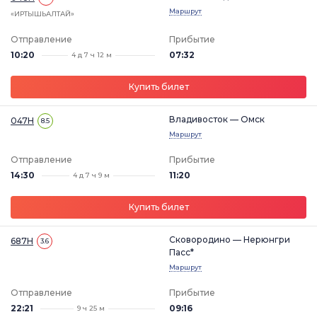
Маршрут
«ИРТЫШЬАЛТАЙ»
Отправление
Прибытие
10:20
07:32
4 д 7 ч 12 м
Купить билет
Владивосток — Омск
047Н
8.5
Маршрут
Отправление
Прибытие
14:30
11:20
4 д 7 ч 9 м
Купить билет
Сковородино — Нерюнгри
687Н
3.6
Пасс*
Маршрут
Отправление
Прибытие
22:21
09:16
9 ч 25 м