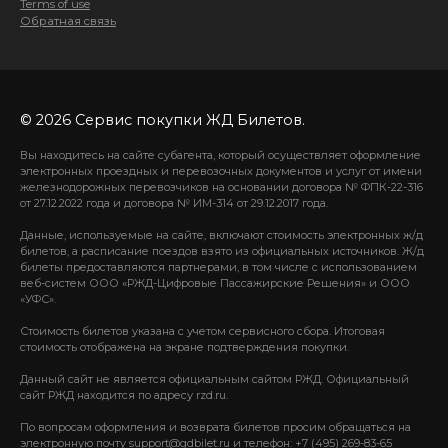
Terms of use
Обратная связь
© 2026 Сервис покупки ЖД Билетов.
Вы находитесь на сайте субагента, который осуществляет оформление
электронных проездных и перевозочных документов и услуг от имени
железнодорожных перевозчиков на основании договора № ФПК-22-316
от 27.12.2022 года и договора № ИМ-314 от 29.12.2017 года.
Данные, используемые на сайте, включают стоимость электронных ж/д
билетов, а расписание поездов взято из официальных источников. Ж/д
билеты предоставляются партнерами, в том числе с использованием
веб-систем ООО «РЖД-Цифровые Пассажирские Решения» и ООО
«УФС».
Стоимость билетов указана с учетом сервисного сбора. Итоговая
стоимость отображена на экране подтверждения покупки.
Данный сайт не является официальным сайтом РЖД. Официальный
сайт РЖД находится по адресу rzd.ru.
По вопросам оформления и возврата билетов просим обращаться на
электронную почту support@gdbilet.ru и телефон: +7 (495) 269-83-65