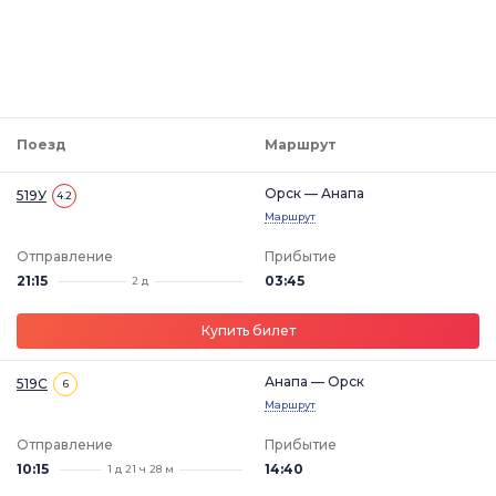
Поезд
Маршрут
Орск — Анапа
519У
4.2
Маршрут
Отправление
Прибытие
21:15
03:45
2 д
Купить билет
Анапа — Орск
519С
6
Маршрут
Отправление
Прибытие
10:15
14:40
1 д 21 ч 28 м