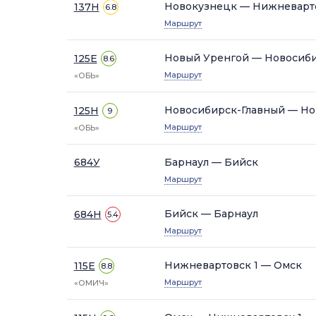
Новокузнецк — Нижневарто
137Н
6.8
Маршрут
Новый Уренгой — Новосиби
125Е
8.6
Маршрут
«ОБЬ»
Новосибирск-Главный — Но
125Н
9
Маршрут
«ОБЬ»
684У
Барнаул — Бийск
Маршрут
Бийск — Барнаул
684Н
5.4
Маршрут
Нижневартовск 1 — Омск
115Е
8.8
Маршрут
«ОМИЧ»