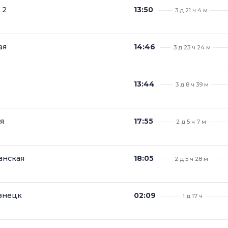
 2
13:50
3 д 21 ч 4 м
ая
14:46
3 д 23 ч 24 м
13:44
3 д 8 ч 39 м
я
17:55
2 д 5 ч 7 м
анская
18:05
2 д 5 ч 28 м
знецк
02:09
1 д 17 ч