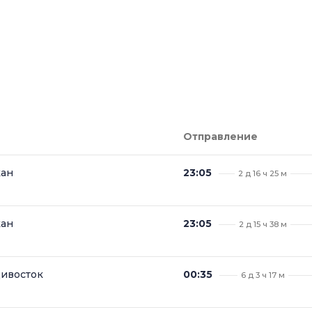
Отправление
кан
23:05
2 д 16 ч 25 м
кан
23:05
2 д 15 ч 38 м
дивосток
00:35
6 д 3 ч 17 м