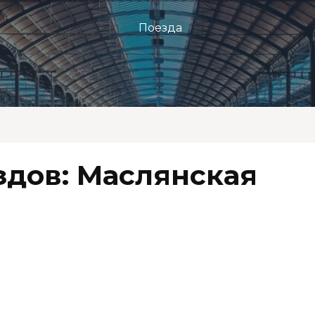
Поезда
здов: Маслянская