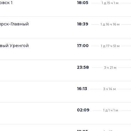
вск 1
18:05
1 д 15 ч 1 м
рск-Главный
18:39
1 д 16 ч 16 м
вый Уренгой
17:00
1 д 17 ч 51 м
23:58
3 ч 21 м
16:13
3 ч 14 м
02:09
1 д 1 ч 1 м