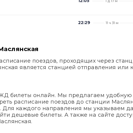
12:05
1 д 17 м
22:29
11 ч 31 м
Маслянская
асписание поездов, проходящих через станц
янская является станцией отправления или 
 ЖД билеты онлайн. Мы предлагаем удобную
треть расписание поездов до станции Маслян
. Для каждого направления мы указываем д
айти дешевые билеты. А также на сайте дос
аслянская.