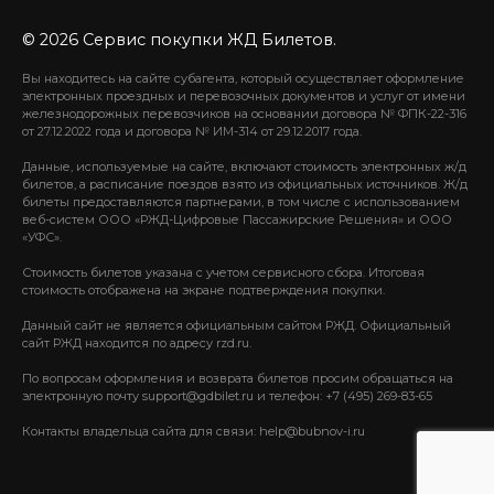
© 2026 Сервис покупки ЖД Билетов.
Вы находитесь на сайте субагента, который осуществляет оформление
электронных проездных и перевозочных документов и услуг от имени
железнодорожных перевозчиков на основании договора № ФПК-22-316
от 27.12.2022 года и договора № ИМ-314 от 29.12.2017 года.
Данные, используемые на сайте, включают стоимость электронных ж/д
билетов, а расписание поездов взято из официальных источников. Ж/д
билеты предоставляются партнерами, в том числе с использованием
веб-систем ООО «РЖД-Цифровые Пассажирские Решения» и ООО
«УФС».
Стоимость билетов указана с учетом сервисного сбора. Итоговая
стоимость отображена на экране подтверждения покупки.
Данный сайт не является официальным сайтом РЖД. Официальный
сайт РЖД находится по адресу rzd.ru.
По вопросам оформления и возврата билетов просим обращаться на
электронную почту support@gdbilet.ru и телефон: +7 (495) 269-83-65
Контакты владельца сайта для связи: help@bubnov-i.ru