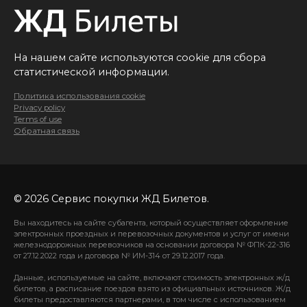
На нашем сайте используются cookie для сбора
статистической информации.
Политика использования cookie
Privacy policy
Terms of use
Обратная связь
© 2026 Сервис покупки ЖД Билетов.
Вы находитесь на сайте субагента, который осуществляет оформление
электронных проездных и перевозочных документов и услуг от имени
железнодорожных перевозчиков на основании договора № ФПК-22-316
от 27.12.2022 года и договора № ИМ-314 от 29.12.2017 года.
Данные, используемые на сайте, включают стоимость электронных ж/д
билетов, а расписание поездов взято из официальных источников. Ж/д
билеты предоставляются партнерами, в том числе с использованием