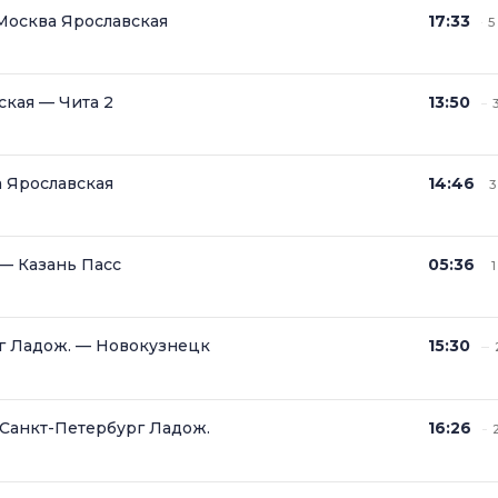
Москва Ярославская
17:33
5
ская — Чита 2
13:50
3
а Ярославская
14:46
3
— Казань Пасс
05:36
1
г Ладож. — Новокузнецк
15:30
Санкт-Петербург Ладож.
16:26
2