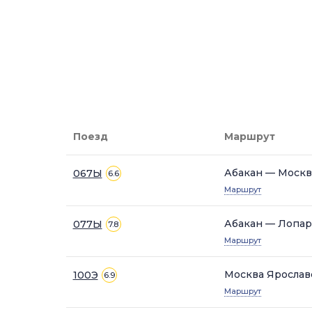
Поезд
Маршрут
Абакан — Москв
067Ы
6.6
Маршрут
Абакан — Лопар
077Ы
7.8
Маршрут
Москва Ярослав
100Э
6.9
Маршрут