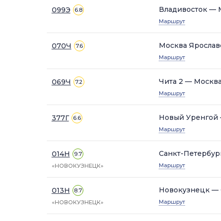
Владивосток — 
099Э
6.8
Маршрут
Москва Ярослав
070Ч
7.6
Маршрут
Чита 2 — Москв
069Ч
7.2
Маршрут
Новый Уренгой 
377Г
6.6
Маршрут
Санкт-Петербур
014Н
9.7
Маршрут
«НОВОКУЗНЕЦК»
Новокузнецк — 
013Н
8.7
Маршрут
«НОВОКУЗНЕЦК»