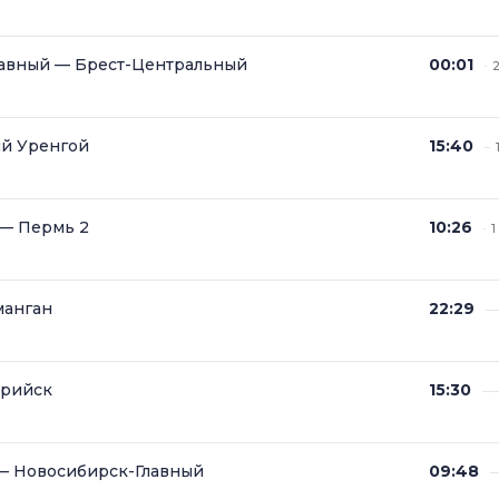
авный — Брест-Центральный
00:01
2
й Уренгой
15:40
— Пермь 2
10:26
1
манган
22:29
урийск
15:30
— Новосибирск-Главный
09:48