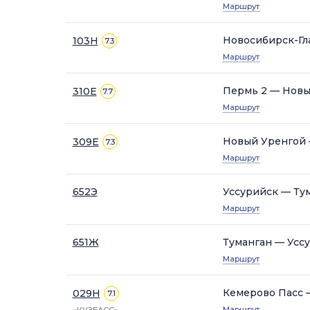
Маршрут
Новосибирск-Гл
103Н
7.3
Маршрут
Пермь 2 — Новы
310Е
7.7
Маршрут
Новый Уренгой 
309Е
7.3
Маршрут
652Э
Уссурийск — Ту
Маршрут
651Ж
Туманган — Усс
Маршрут
Кемерово Пасс 
029Н
7.1
Маршрут