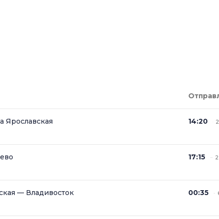
Отправ
а Ярославская
14:20
2
ево
17:15
2
ская — Владивосток
00:35