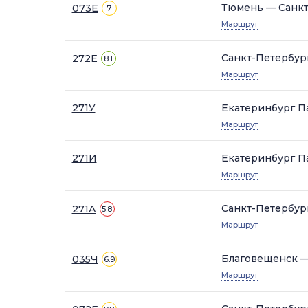
Тюмень — Санкт
073Е
7
Маршрут
Санкт-Петербур
272Е
8.1
Маршрут
271У
Екатеринбург П
Маршрут
271И
Екатеринбург П
Маршрут
Санкт-Петербур
271А
5.8
Маршрут
Благовещенск —
035Ч
6.9
Маршрут