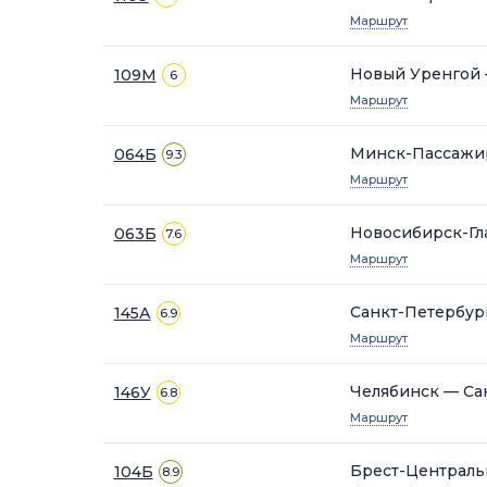
Маршрут
Новый Уренгой 
109М
6
Маршрут
Минск-Пассажи
064Б
9.3
Маршрут
Новосибирск-Г
063Б
7.6
Маршрут
Санкт-Петербур
145А
6.9
Маршрут
Челябинск — Са
146У
6.8
Маршрут
Брест-Централь
104Б
8.9