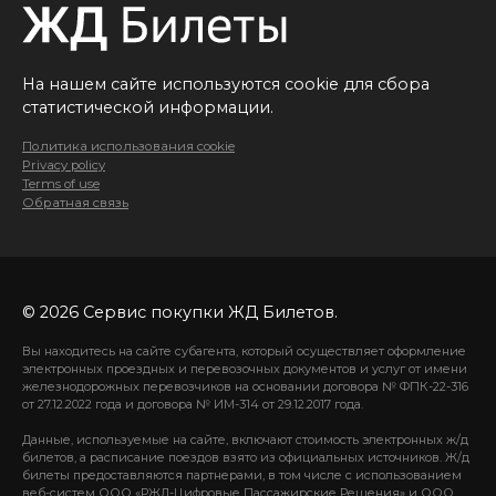
На нашем сайте используются cookie для сбора
статистической информации.
Политика использования cookie
Privacy policy
Terms of use
Обратная связь
© 2026 Сервис покупки ЖД Билетов.
Вы находитесь на сайте субагента, который осуществляет оформление
электронных проездных и перевозочных документов и услуг от имени
железнодорожных перевозчиков на основании договора № ФПК-22-316
от 27.12.2022 года и договора № ИМ-314 от 29.12.2017 года.
Данные, используемые на сайте, включают стоимость электронных ж/д
билетов, а расписание поездов взято из официальных источников. Ж/д
билеты предоставляются партнерами, в том числе с использованием
веб-систем ООО «РЖД-Цифровые Пассажирские Решения» и ООО