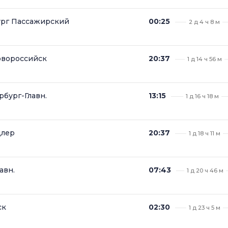
ург Пассажирский
00:25
2 д 4 ч 8 м
овороссийск
20:37
1 д 14 ч 56 м
бург-Главн.
13:15
1 д 16 ч 18 м
длер
20:37
1 д 18 ч 11 м
авн.
07:43
1 д 20 ч 46 м
ск
02:30
1 д 23 ч 5 м