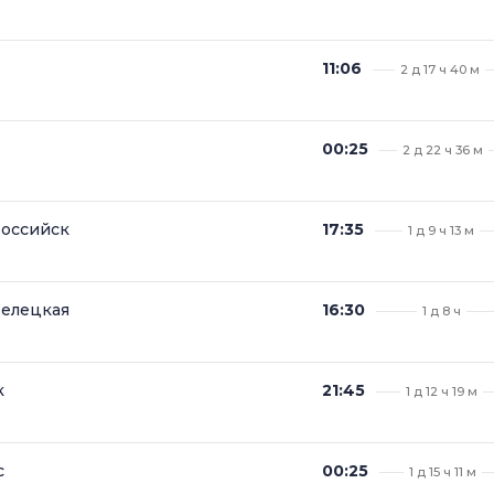
11:06
2 д 17 ч 40 м
00:25
2 д 22 ч 36 м
российск
17:35
1 д 9 ч 13 м
велецкая
16:30
1 д 8 ч
к
21:45
1 д 12 ч 19 м
с
00:25
1 д 15 ч 11 м