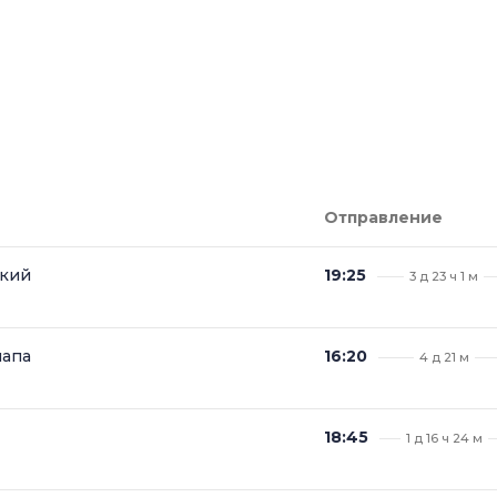
Отправление
ский
19:25
3 д 23 ч 1 м
напа
16:20
4 д 21 м
18:45
1 д 16 ч 24 м