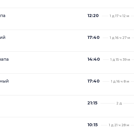
па
12:20
1 д 17 ч 12 м
ий
17:40
1 д 16 ч 27 м
напа
14:40
1 д 15 ч 39 м
ьный
17:40
1 д 16 ч 8 м
21:15
2 д
10:15
1 д 21 ч 28 м