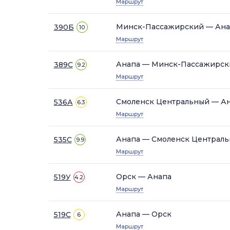
Маршрут
Минск-Пассажирский — Ана
390Б
10
Маршрут
Анапа — Минск-Пассажирск
389С
9.2
Маршрут
Смоленск Центральный — А
536А
6.3
Маршрут
Анапа — Смоленск Централ
535С
9.9
Маршрут
Орск — Анапа
519У
4.2
Маршрут
Анапа — Орск
519С
6
Маршрут