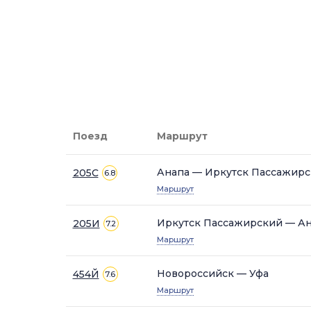
Поезд
Маршрут
Анапа — Иркутск Пассажир
205С
6.8
Маршрут
Иркутск Пассажирский — А
205И
7.2
Маршрут
Новороссийск — Уфа
454Й
7.6
Маршрут