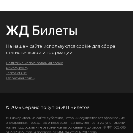
На нашем сайте используются cookie для сбора
статистической информации.
Политика использования cookie
Privacy policy
Terms of use
Обратная связь
© 2026 Сервис покупки ЖД Билетов.
Вы находитесь на сайте субагента, который осуществляет оформление
электронных проездных и перевозочных документов и услуг от имени
железнодорожных перевозчиков на основании договора № ФПК-22-316
от 27.12.2022 года и договора № ИМ-314 от 29.12.2017 года.