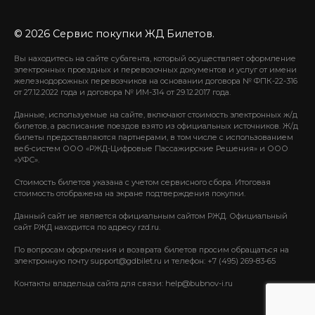
© 2026 Сервис покупки ЖД Билетов.
Вы находитесь на сайте субагента, который осуществляет оформление
электронных проездных и перевозочных документов и услуг от имени
железнодорожных перевозчиков на основании договора № ФПК-22-316
от 27.12.2022 года и договора № ИМ-314 от 29.12.2017 года.
Данные, используемые на сайте, включают стоимость электронных ж/д
билетов, а расписание поездов взято из официальных источников. Ж/д
билеты предоставляются партнерами, в том числе с использованием
веб-систем ООО «РЖД-Цифровые Пассажирские Решения» и ООО
«УФС».
Стоимость билетов указана с учетом сервисного сбора. Итоговая
стоимость отображена на экране подтверждения покупки.
Данный сайт не является официальным сайтом РЖД. Официальный
сайт РЖД находится по адресу rzd.ru.
По вопросам оформления и возврата билетов просим обращаться на
электронную почту support@gdbilet.ru и телефон: +7 (495) 269-83-65
Контакты владельца сайта для связи: help@bubnov-i.ru