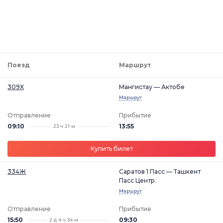
Поезд
Маршрут
309Х
Мангистау — Актобе
Маршрут
Отправление
Прибытие
09:10
13:55
23 ч 21 м
Купить билет
334Ж
Саратов 1 Пасс — Ташкент
Пасс Центр.
Маршрут
Отправление
Прибытие
15:50
09:30
2 д 4 ч 34 м