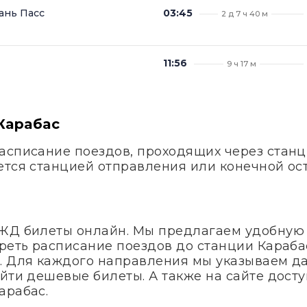
ань Пасс
03:45
2 д 7 ч 40 м
11:56
9 ч 17 м
Карабас
асписание поездов, проходящих через станци
ется станцией отправления или конечной ос
 ЖД билеты онлайн. Мы предлагаем удобную
реть расписание поездов до станции Карабас
. Для каждого направления мы указываем д
айти дешевые билеты. А также на сайте дос
арабас.