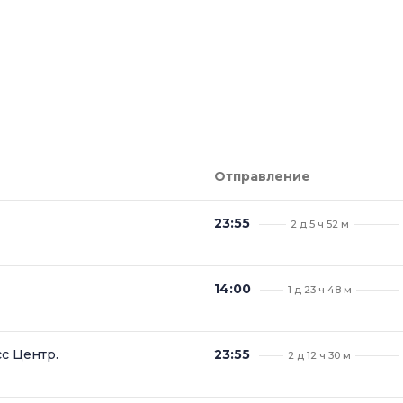
Отправление
23:55
2 д 5 ч 52 м
14:00
1 д 23 ч 48 м
с Центр.
23:55
2 д 12 ч 30 м