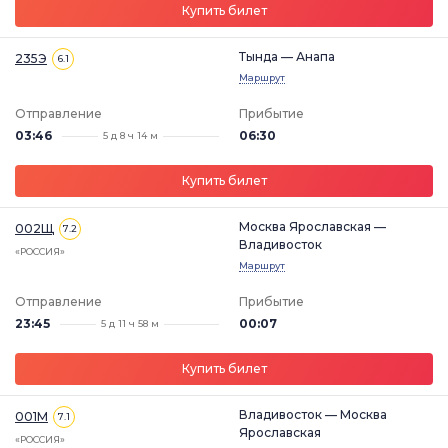
Купить билет
Тында — Анапа
235Э
6.1
Маршрут
Отправление
Прибытие
03:46
06:30
5 д 8 ч 14 м
Купить билет
Москва Ярославская —
002Щ
7.2
Владивосток
«РОССИЯ»
Маршрут
Отправление
Прибытие
23:45
00:07
5 д 11 ч 58 м
Купить билет
Владивосток — Москва
001М
7.1
Ярославская
«РОССИЯ»