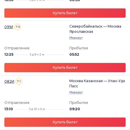
Купить билет
Северобайкальск — Москва
091И
7.9
Ярославская
Маршрут
Отправление
Прибытие
12:25
05:52
3 д 8 ч 2 м
Купить билет
Москва Казанская — Улан-Удэ
082И
7.1
Пасс
Маршрут
Отправление
Прибытие
13:10
09:20
3 д 10 ч 6 м
Купить билет