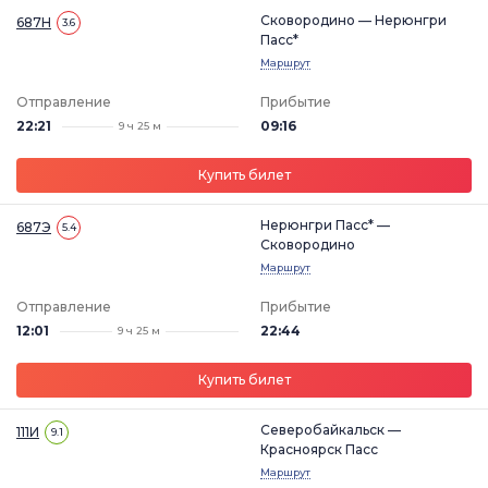
Сковородино — Нерюнгри
687Н
3.6
Пасс*
Маршрут
Отправление
Прибытие
22:21
09:16
9 ч 25 м
Купить билет
Нерюнгри Пасс* —
687Э
5.4
Сковородино
Маршрут
Отправление
Прибытие
12:01
22:44
9 ч 25 м
Купить билет
Северобайкальск —
111И
9.1
Красноярск Пасс
Маршрут