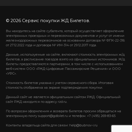
© 2026 Сервис покупки ЖД Билетов.
Вы находитесь на сайте субагента, который осуществляет оформление
электронных проездных и перевозочных документов и услуг от имени
железнодорожных перевозчиков на основании договора № ФПК-22-316
от 27.12.2022 года и договора № ИМ-314 от 29.12.2017 года.
Данные, используемые на сайте, включают стоимость электронных ж/д
билетов, а расписание поездов взято из официальных источников. Ж/д
билеты предоставляются партнерами, в том числе с использованием
веб-систем ООО «РЖД-Цифровые Пассажирские Решения» и ООО
«УФС».
Стоимость билетов указана с учетом сервисного сбора. Итоговая
стоимость отображена на экране подтверждения покупки.
Данный сайт не является официальным сайтом РЖД. Официальный
сайт РЖД находится по адресу rzd.ru.
По вопросам оформления и возврата билетов просим обращаться на
электронную почту support@gdbilet.ru и телефон: +7 (495) 269-83-65
Контакты владельца сайта для связи: help@bubnov-i.ru