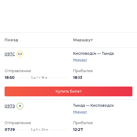
Поезд
Маршрут
Кисловодск — Тында
097С
6.9
Маршрут
Отправление
Прибытие
18:50
18:13
5 д 1 ч 18 м
Купить билет
Тында — Кисловодск
097Э
8
Маршрут
Отправление
Прибытие
07:19
12:27
5 д 5 ч 29 м