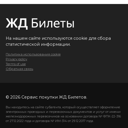
На нашем сайте используются cookie для сбора
статистической информации.
Политика использования cookie
Privacy policy
Terms of use
Обратная связь
© 2026 Сервис покупки ЖД Билетов.
Вы находитесь на сайте субагента, который осуществляет оформление
электронных проездных и перевозочных документов и услуг от имени
железнодорожных перевозчиков на основании договора № ФПК-22-316
от 27.12.2022 года и договора № ИМ-314 от 29.12.2017 года.