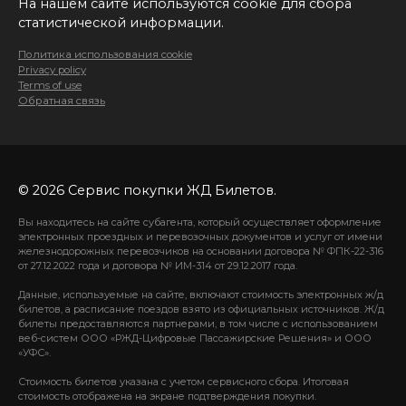
На нашем сайте используются cookie для сбора
статистической информации.
Политика использования cookie
Privacy policy
Terms of use
Обратная связь
© 2026 Сервис покупки ЖД Билетов.
Вы находитесь на сайте субагента, который осуществляет оформление
электронных проездных и перевозочных документов и услуг от имени
железнодорожных перевозчиков на основании договора № ФПК-22-316
от 27.12.2022 года и договора № ИМ-314 от 29.12.2017 года.
Данные, используемые на сайте, включают стоимость электронных ж/д
билетов, а расписание поездов взято из официальных источников. Ж/д
билеты предоставляются партнерами, в том числе с использованием
веб-систем ООО «РЖД-Цифровые Пассажирские Решения» и ООО
«УФС».
Стоимость билетов указана с учетом сервисного сбора. Итоговая
стоимость отображена на экране подтверждения покупки.