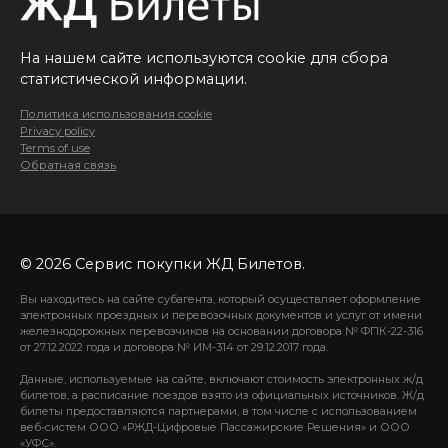
На нашем сайте используются cookie для сбора
статистической информации.
Политика использования cookie
Privacy policy
Terms of use
Обратная связь
© 2026 Сервис покупки ЖД Билетов.
Вы находитесь на сайте субагента, который осуществляет оформление
электронных проездных и перевозочных документов и услуг от имени
железнодорожных перевозчиков на основании договора № ФПК-22-316
от 27.12.2022 года и договора № ИМ-314 от 29.12.2017 года.
Данные, используемые на сайте, включают стоимость электронных ж/д
билетов, а расписание поездов взято из официальных источников. Ж/д
билеты предоставляются партнерами, в том числе с использованием
веб-систем ООО «РЖД-Цифровые Пассажирские Решения» и ООО
«УФС».