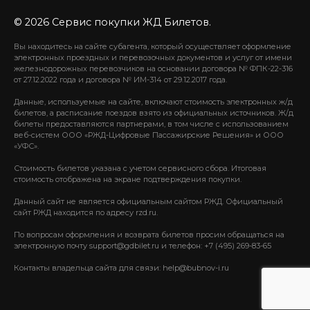
© 2026 Сервис покупки ЖД Билетов.
Вы находитесь на сайте субагента, который осуществляет оформление
электронных проездных и перевозочных документов и услуг от имени
железнодорожных перевозчиков на основании договора № ФПК-22-316
от 27.12.2022 года и договора № ИМ-314 от 29.12.2017 года.
Данные, используемые на сайте, включают стоимость электронных ж/д
билетов, а расписание поездов взято из официальных источников. Ж/д
билеты предоставляются партнерами, в том числе с использованием
веб-систем ООО «РЖД-Цифровые Пассажирские Решения» и ООО
«УФС».
Стоимость билетов указана с учетом сервисного сбора. Итоговая
стоимость отображена на экране подтверждения покупки.
Данный сайт не является официальным сайтом РЖД. Официальный
сайт РЖД находится по адресу rzd.ru.
По вопросам оформления и возврата билетов просим обращаться на
электронную почту support@gdbilet.ru и телефон: +7 (495) 269-83-65
Контакты владельца сайта для связи: help@bubnov-i.ru