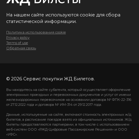
На нашем сайте используются cookie для сбора
статистической информации.
Политика использования cookie
Privacy policy
Terms of use
Обратная связь
© 2026 Сервис покупки ЖД Билетов.
Вы находитесь на сайте субагента, который осуществляет оформление
электронных проездных и перевозочных документов и услуг от имени
железнодорожных перевозчиков на основании договора № ФПК-22-316
от 27.12.2022 года и договора № ИМ-314 от 29.12.2017 года.
Данные, используемые на сайте, включают стоимость электронных ж/д
билетов, а расписание поездов взято из официальных источников. Ж/д
билеты предоставляются партнерами, в том числе с использованием
веб-систем ООО «РЖД-Цифровые Пассажирские Решения» и ООО
«УФС».