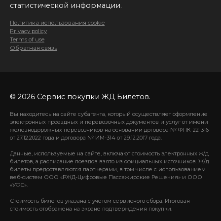
статистической информации.
Политика использования cookie
Privacy policy
Terms of use
Обратная связь
© 2026 Сервис покупки ЖД Билетов.
Вы находитесь на сайте субагента, который осуществляет оформление
электронных проездных и перевозочных документов и услуг от имени
железнодорожных перевозчиков на основании договора № ФПК-22-316
от 27.12.2022 года и договора № ИМ-314 от 29.12.2017 года.
Данные, используемые на сайте, включают стоимость электронных ж/д
билетов, а расписание поездов взято из официальных источников. Ж/д
билеты предоставляются партнерами, в том числе с использованием
веб-систем ООО «РЖД-Цифровые Пассажирские Решения» и ООО
«УФС».
Стоимость билетов указана с учетом сервисного сбора. Итоговая
стоимость отображена на экране подтверждения покупки.