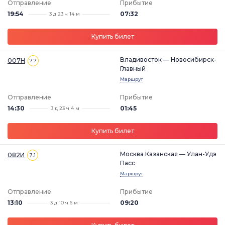
Отправление
Прибытие
19:54
07:32
3 д 23 ч 14 м
Купить билет
Владивосток — Новосибирск-
007Н
7.7
Главный
Маршрут
Отправление
Прибытие
14:30
01:45
3 д 23 ч 4 м
Купить билет
Москва Казанская — Улан-Удэ
082И
7.1
Пасс
Маршрут
Отправление
Прибытие
13:10
09:20
3 д 10 ч 6 м