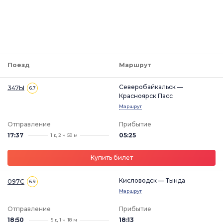
Поезд
Маршрут
Северобайкальск —
347Ы
6.7
Красноярск Пасс
Маршрут
Отправление
Прибытие
17:37
05:25
1 д 2 ч 59 м
Купить билет
Кисловодск — Тында
097С
6.9
Маршрут
Отправление
Прибытие
18:50
18:13
5 д 1 ч 18 м