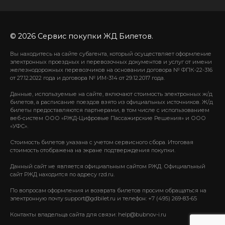
© 2026 Сервис покупки ЖД Билетов.
Вы находитесь на сайте субагента, который осуществляет оформление
электронных проездных и перевозочных документов и услуг от имени
железнодорожных перевозчиков на основании договора № ФПК-22-316
от 27.12.2022 года и договора № ИМ-314 от 29.12.2017 года.
Данные, используемые на сайте, включают стоимость электронных ж/д
билетов, а расписание поездов взято из официальных источников. Ж/д
билеты предоставляются партнерами, в том числе с использованием
веб-систем ООО «РЖД-Цифровые Пассажирские Решения» и ООО
«УФС».
Стоимость билетов указана с учетом сервисного сбора. Итоговая
стоимость отображена на экране подтверждения покупки.
Данный сайт не является официальным сайтом РЖД. Официальный
сайт РЖД находится по адресу rzd.ru.
По вопросам оформления и возврата билетов просим обращаться на
электронную почту support@gdbilet.ru и телефон: +7 (495) 269-83-65
Контакты владельца сайта для связи: help@bubnov-i.ru