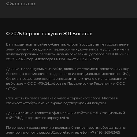
Обратная связь
© 2026 Сервис покупки ЖД Билетов.
Вы находитесь на сайте субагента, который осуществляет оформление
электронных проездных и перевозочных документов и услуг от имени
железнодорожных перевозчиков на основании договора № ФПК-22-316
от 27.12.2022 года и договора № ИМ-314 от 29.12.2017 года.
Данные, используемые на сайте, включают стоимость электронных ж/д
билетов, а расписание поездов взято из официальных источников. Ж/д
билеты предоставляются партнерами, в том числе с использованием
веб-систем ООО «РЖД-Цифровые Пассажирские Решения» и ООО
«УФС».
Стоимость билетов указана с учетом сервисного сбора. Итоговая
стоимость отображена на экране подтверждения покупки.
Данный сайт не является официальным сайтом РЖД. Официальный
сайт РЖД находится по адресу rzd.ru.
По вопросам оформления и возврата билетов просим обращаться на
электронную почту support@gdbilet.ru и телефон: +7 (495) 269-83-65