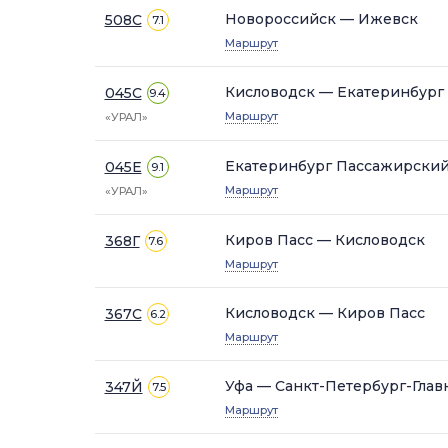
Новороссийск — Ижевск
508С
7.1
Маршрут
Кисловодск — Екатеринбург
045С
9.4
Маршрут
«УРАЛ»
Екатеринбург Пассажирский
045Е
9.1
Маршрут
«УРАЛ»
Киров Пасс — Кисловодск
368Г
7.6
Маршрут
Кисловодск — Киров Пасс
367С
6.2
Маршрут
Уфа — Санкт-Петербург-Главн
347Й
7.5
Маршрут