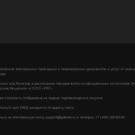
формление электронных проездных и перевозочных документов и услуг от им
ода.
нных ж/д билетов, а расписание поездов взято из официальных источников. Ж
ские Решения» и ООО «УФС».
вая стоимость отображена на экране подтверждения покупки.
ный сайт РЖД находится по адресу rzd.ru.
 на электронную почту support@gdbilet.ru и телефон: +7 (495) 269-83-65