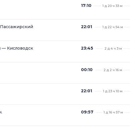
17:10
1 д 20 ч 33 м
 Пассажирский
22:01
1 д 22 ч 54 м
 — Кисловодск
23:45
2 д 4 ч 3 м
00:10
2 д 2 ч 16 м
22:01
1 д 23 ч 10 м
.
09:57
1 д 16 ч 57 м