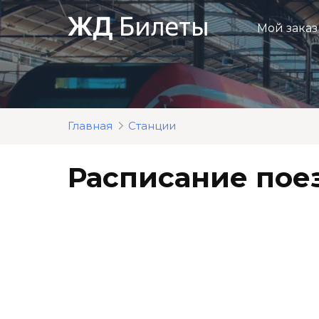
Перейти
к
Мой заказ
контенту
Главная
Станции
Расписание поез