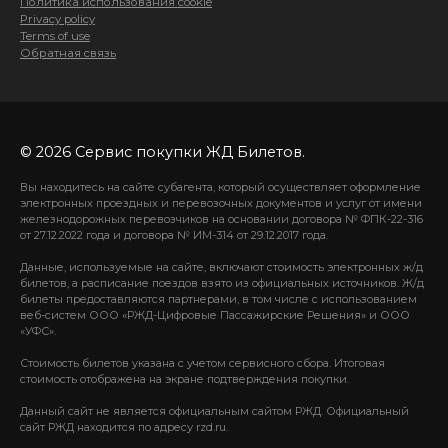
Политика использования cookie
Privacy policy
Terms of use
Обратная связь
© 2026 Сервис покупки ЖД Билетов.
Вы находитесь на сайте субагента, который осуществляет оформление
электронных проездных и перевозочных документов и услуг от имени
железнодорожных перевозчиков на основании договора № ФПК-22-316
от 27.12.2022 года и договора № ИМ-314 от 29.12.2017 года.
Данные, используемые на сайте, включают стоимость электронных ж/д
билетов, а расписание поездов взято из официальных источников. Ж/д
билеты предоставляются партнерами, в том числе с использованием
веб-систем ООО «РЖД-Цифровые Пассажирские Решения» и ООО
«УФС».
Стоимость билетов указана с учетом сервисного сбора. Итоговая
стоимость отображена на экране подтверждения покупки.
Данный сайт не является официальным сайтом РЖД. Официальный
сайт РЖД находится по адресу rzd.ru.