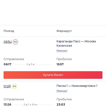
Поезд
Маршрут
Караганды Пасс — Москва
083Ц
5.6
Казанская
Маршрут
Отправление
Прибытие
06:17
15:57
2 д 3 м
Купить билет
Пенза 1 — Нижневартовск 1
102Й
6.6
Маршрут
Отправление
Прибытие
13:26
23:03
2 д 1 ч 24 м