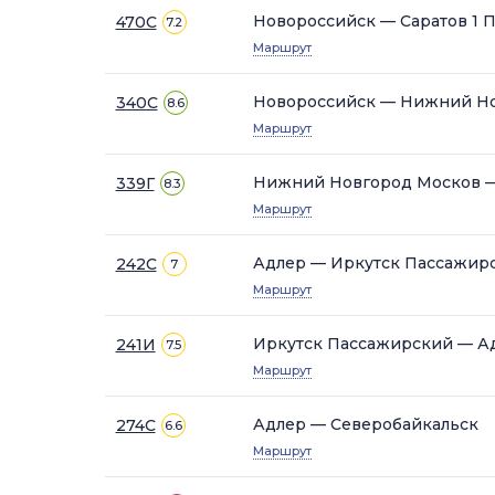
Новороссийск — Саратов 1 П
470С
7.2
Маршрут
Новороссийск — Нижний Н
340С
8.6
Маршрут
Нижний Новгород Москов 
339Г
8.3
Маршрут
Адлер — Иркутск Пассажир
242С
7
Маршрут
Иркутск Пассажирский — А
241И
7.5
Маршрут
Адлер — Северобайкальск
274С
6.6
Маршрут