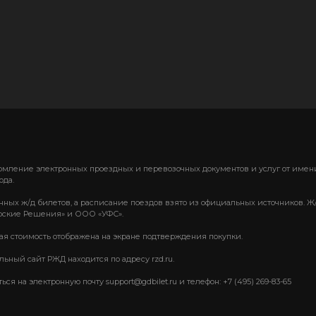
формление электронных проездных и перевозочных документов и услуг от им
ода.
нных ж/д билетов, а расписание поездов взято из официальных источников. Ж
ские Решения» и ООО «УФС».
вая стоимость отображена на экране подтверждения покупки.
ный сайт РЖД находится по адресу rzd.ru.
 на электронную почту support@gdbilet.ru и телефон: +7 (495) 269-83-65