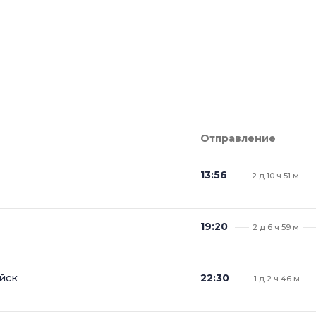
Отправление
13:56
2 д 10 ч 51 м
19:20
2 д 6 ч 59 м
йск
22:30
1 д 2 ч 46 м