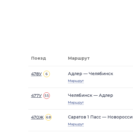
Поезд
Маршрут
Адлер — Челябинск
478У
6
Маршрут
Челябинск — Адлер
477У
5.5
Маршрут
Саратов 1 Пасс — Новоросси
470Ж
6.8
Маршрут