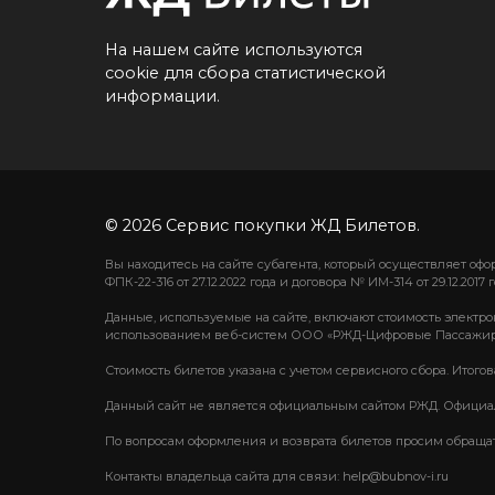
На нашем сайте используются
cookie для сбора статистической
информации.
© 2026 Сервис покупки ЖД Билетов.
Вы находитесь на сайте субагента, который осуществляет о
ФПК-22-316 от 27.12.2022 года и договора № ИМ-314 от 29.12.2017 г
Данные, используемые на сайте, включают стоимость электро
использованием веб-систем ООО «РЖД-Цифровые Пассажир
Стоимость билетов указана с учетом сервисного сбора. Итого
Данный сайт не является официальным сайтом РЖД. Официаль
По вопросам оформления и возврата билетов просим обращаться
Контакты владельца сайта для связи: help@bubnov-i.ru