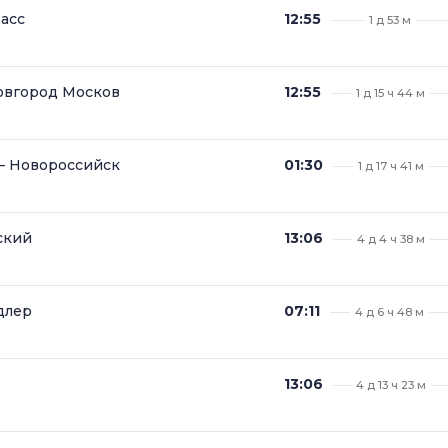
асс
12:55
1 д 53 м
овгород Москов
12:55
1 д 15 ч 44 м
— Новороссийск
01:30
1 д 17 ч 41 м
ский
13:06
4 д 4 ч 38 м
длер
07:11
4 д 6 ч 48 м
13:06
4 д 13 ч 23 м