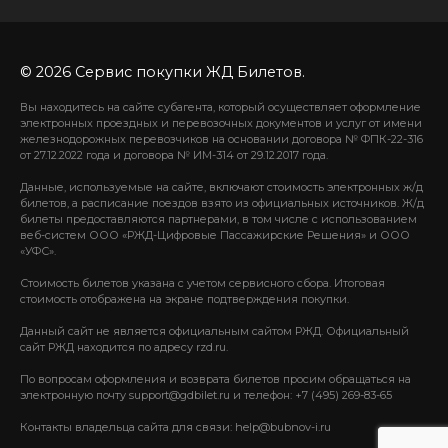
© 2026 Сервис покупки ЖД Билетов.
Вы находитесь на сайте субагента, который осуществляет оформление
электронных проездных и перевозочных документов и услуг от имени
железнодорожных перевозчиков на основании договора № ФПК-22-316
от 27.12.2022 года и договора № ИМ-314 от 29.12.2017 года.
Данные, используемые на сайте, включают стоимость электронных ж/д
билетов, а расписание поездов взято из официальных источников. Ж/д
билеты предоставляются партнерами, в том числе с использованием
веб-систем ООО «РЖД-Цифровые Пассажирские Решения» и ООО
«УФС».
Стоимость билетов указана с учетом сервисного сбора. Итоговая
стоимость отображена на экране подтверждения покупки.
Данный сайт не является официальным сайтом РЖД. Официальный
сайт РЖД находится по адресу rzd.ru.
По вопросам оформления и возврата билетов просим обращаться на
электронную почту support@gdbilet.ru и телефон: +7 (495) 269-83-65
Контакты владельца сайта для связи: help@bubnov-i.ru