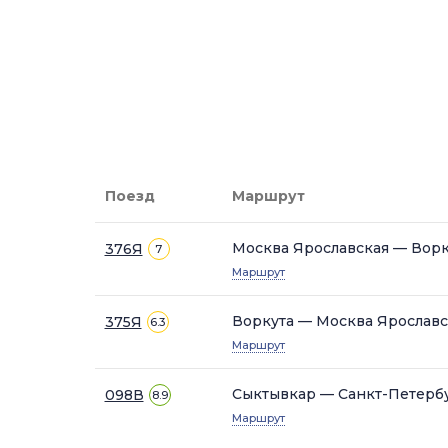
Поезд
Маршрут
Москва Ярославская — Ворк
376Я
7
Маршрут
Воркута — Москва Ярославс
375Я
6.3
Маршрут
Сыктывкар — Санкт-Петерб
098В
8.9
Маршрут