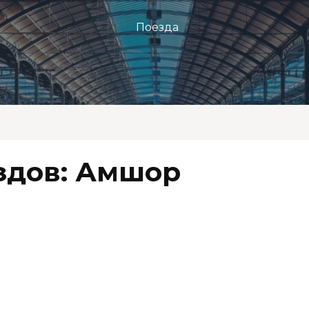
Поезда
здов: Амшор