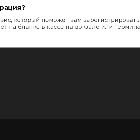
трация?
вис, который поможет вам зарегистрироватьс
т на бланке в кассе на вокзале или термина