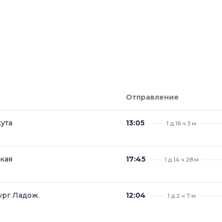
Отправление
ута
13:05
1 д 16 ч 3 м
кая
17:45
1 д 14 ч 28 м
ург Ладож.
12:04
1 д 2 ч 7 м